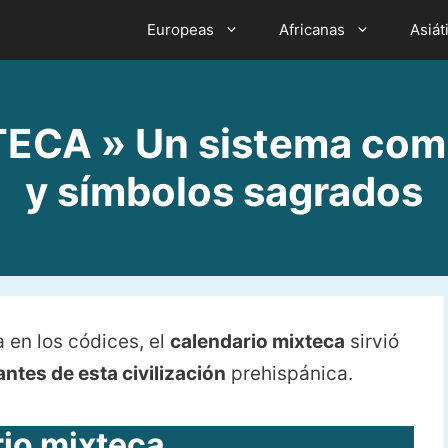
Europeas
Africanas
Asiát
CA » Un sistema comb
y símbolos sagrados
 en los códices, el
calendario mixteca
sirvió
ntes de esta civilización
prehispánica.
io mixteca.