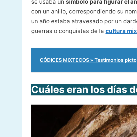
se usaba un
símbolo para figurar el a
con un anillo, correspondiendo su nombr
un año estaba atravesado por un dardo
guerras o conquistas de la
cultura mi
CÓDICES MIXTECOS » Testimonios pictogr
Cuáles eran los días d