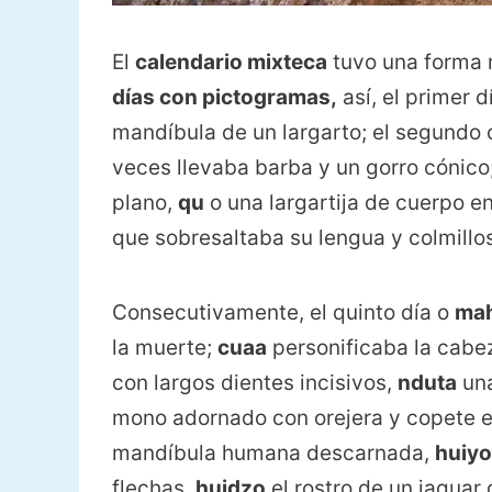
El
calendario mixteca
tuvo una forma 
días con pictogramas,
así, el primer 
mandíbula de un largarto; el segundo
veces llevaba barba y un gorro cónico
plano,
qu
o una largartija de cuerpo e
que sobresaltaba su lengua y colmillos
Consecutivamente, el quinto día o
ma
la muerte;
cuaa
personificaba la cabe
con largos dientes incisivos,
nduta
una
mono adornado con orejera y copete 
mandíbula humana descarnada,
huiyo
flechas,
huidzo
el rostro de un jagua