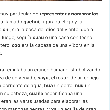
muy particular de
representar y nombrar los
día llamado
quehui
, figuraba el ojo y la
 o
chi
, era la boca del dios del viento, que a
; luego, seguía
cuau
o una casa con techo
ntero,
coo
era la cabeza de una víbora en la
.
hu,
emulaba un cráneo humano, simbolizando
za de un venado;
sayu
, el rostro de un conejo
 corriente de agua,
hua
un perro,
ñuu
un
en su cabeza,
cuañe
escenificaba una
eran las varas usadas para elaborar las
r con manchas negras, y
xa
un águila de gran