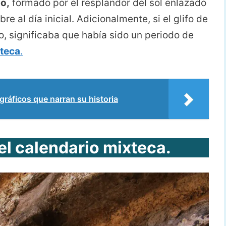
ño,
formado por el resplandor del sol enlazado
e al día inicial. Adicionalmente, si el glifo de
, significaba que había sido un periodo de
xteca
.
áficos que narran su historia
el calendario mixteca.