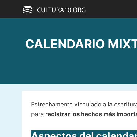
Saltar
al
contenido
CALENDARIO MIXTE
Estrechamente vinculado a la escritura
para
registrar los hechos más importa
Aspectos del calendar