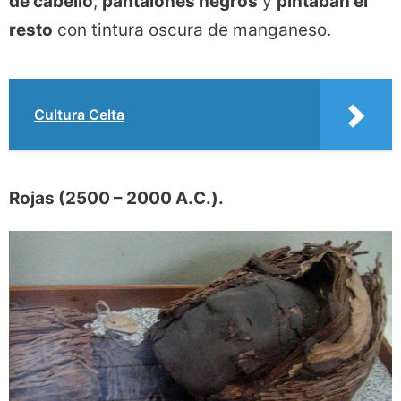
de cabello
,
pantalones negros
y
pintaban el
resto
con tintura oscura de manganeso.
Cultura Celta
Rojas (2500 – 2000 A.C.).