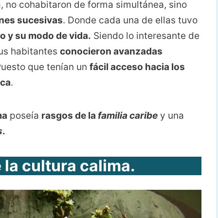
a, no cohabitaron de forma simultánea, sino
ones sucesivas
. Donde cada una de ellas tuvo
ico y su modo de vida.
Siendo lo interesante de
us habitantes
conocieron avanzadas
Puesto que tenían un
fácil acceso hacia los
ica
.
ma
poseía
rasgos de la
familia caribe
y una
s
.
la cultura calima.