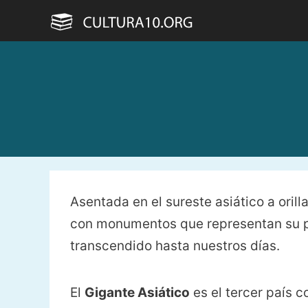
Saltar
al
contenido
Asentada en el sureste asiático a orill
con monumentos que representan su p
transcendido hasta nuestros días.
El
Gigante Asiático
es el tercer país c