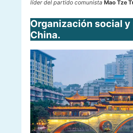
líder del partido comunista
Mao Tze T
Organización social y p
China.