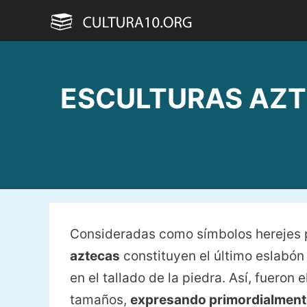
Saltar
al
contenido
ESCULTURAS AZTEC
Consideradas como símbolos herejes p
aztecas
constituyen el último eslabón
en el tallado de la piedra. Así, fueron
tamaños,
expresando primordialment