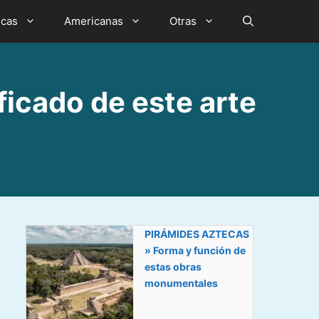
icas
Americanas
Otras
cado de este arte
PIRÁMIDES AZTECAS
» Forma y función de
estas obras
monumentales