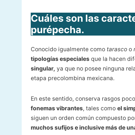
Cuáles son las caracte
purépecha.
Conocido igualmente como
tarasco
o
tipologías especiales
que la hacen di
singular,
ya que no posee ninguna rela
etapa precolombina mexicana.
En este sentido, conserva rasgos poc
fonemas vibrantes
, tales como
el sim
siguen un orden común compuesto po
muchos sufijos e inclusive más de una