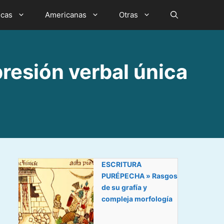
icas
Americanas
Otras
esión verbal única
ESCRITURA
PURÉPECHA » Rasgos
de su grafía y
compleja morfología