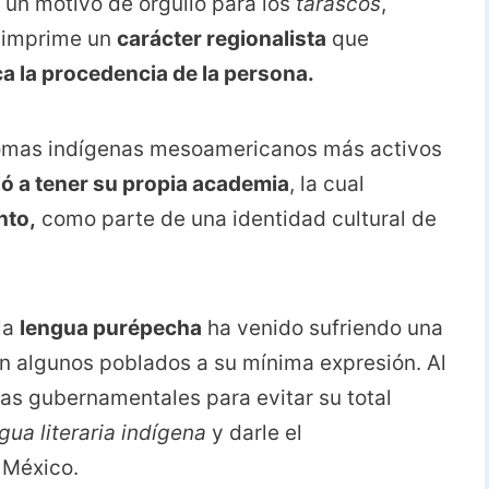
, un motivo de orgullo para los
tarascos
,
, imprime un
carácter regionalista
que
ca la procedencia de la persona.
diomas indígenas mesoamericanos más activos
gó a tener su propia academia
, la cual
nto,
como parte de una identidad cultural de
la
lengua purépecha
ha venido sufriendo una
n algunos poblados a su mínima expresión. Al
ias gubernamentales para evitar su total
gua literaria indígena
y darle el
México.