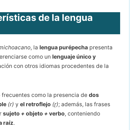
rísticas de la lengua
michoacano
, la
lengua purépecha
presenta
ferenciarse como un
lenguaje único y
ción con otros idiomas procedentes de la
o frecuentes como la presencia de
dos
ple
(
r)
y
el retroflejo
(ɽ)
; además, las frases
r
sujeto
+
objeto
+
verbo
, conteniendo
 raíz
.