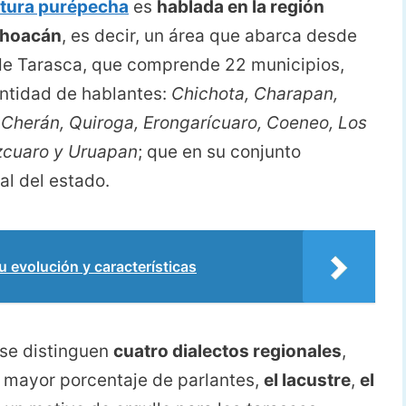
ltura purépecha
es
hablada en la región
ichoacán
, es decir, un área que abarca desde
 de Tarasca, que comprende 22 municipios,
antidad de hablantes:
Chichota, Charapan,
Cherán, Quiroga, Erongarícuaro, Coeneo, Los
zcuaro y Uruapan
; que en su conjunto
al del estado.
volución y características
se distinguen
cuatro dialectos regionales
,
 mayor porcentaje de parlantes,
el lacustre
,
el