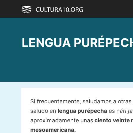
Saltar
al
contenido
LENGUA PURÉPECHA 
Si frecuentemente, saludamos a otras
saludo en
lengua purépecha
es n
ári j
aproximadamente unas
ciento veinte 
mesoamericana.