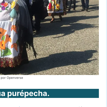
 por Openverse
ua purépecha.