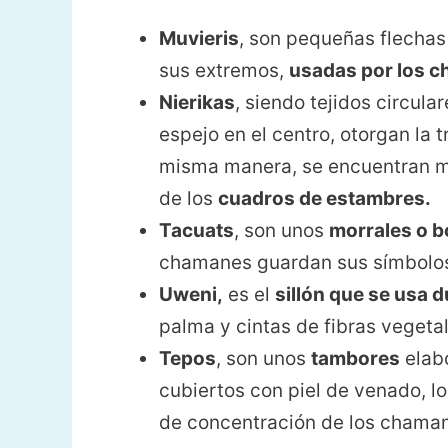
Muvieris
, son pequeñas flecha
sus extremos,
usadas por los c
Nierikas
, siendo tejidos circula
espejo en el centro, otorgan la 
misma manera, se encuentran m
de los
cuadros de estambres.
Tacuats
, son unos
morrales o b
chamanes guardan sus símbolo
Uweni,
es el
sillón que se usa d
palma y cintas de fibras vegetal
Tepos
, son unos
tambores
elabo
cubiertos con piel de venado, l
de concentración de los cham