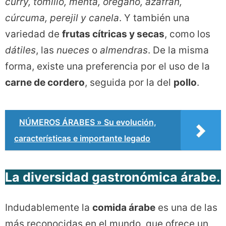
curry, tomillo, menta, orégano, azafrán,
cúrcuma, perejil y canela
. Y también una
variedad de
frutas cítricas y secas
, como los
dátiles
, las
nueces
o
almendras
. De la misma
forma, existe una preferencia por el uso de la
carne de cordero
, seguida por la del
pollo
.
NÚMEROS ÁRABES » Su evolución,
características e importante legado
La diversidad gastronómica árabe
.
Indudablemente la
comida árabe
es una de las
más reconocidas en el mundo, que ofrece un