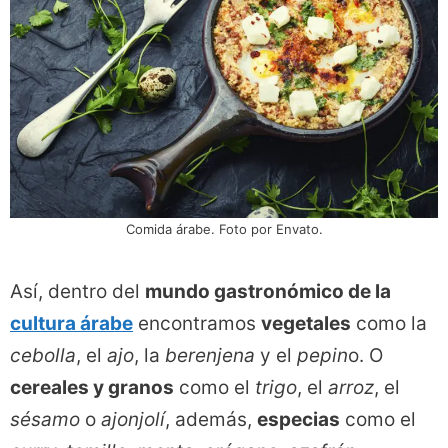
Comida árabe. Foto por Envato.
Así, dentro del
mundo gastronómico de la
cultura árabe
encontramos
vegetales
como la
cebolla
, el
ajo
, la
berenjena
y el
pepin
o. O
cereales y granos
como el
trigo
, el
arroz
, el
sésamo
o
ajonjolí
, además,
especias
como el