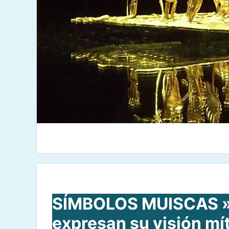
SÍMBOLOS MUISCAS » 
expresan su visión mí