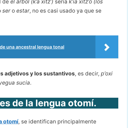
al de
el árbol
(k’a xítz’)
sería
k’ia xítz’o
(los
o
ser
o
estar
, no es casi usado ya que se
e una ancestral lengua tonal
s adjetivos y los sustantivos
, es decir,
p’oxi
yegua sucia
.
es de la lengua otomí.
a otomí
, se identifican principalmente